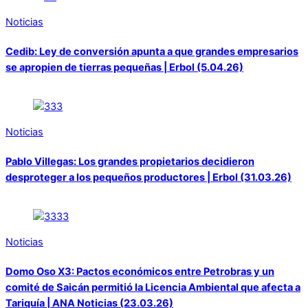
Noticias
Cedib: Ley de conversión apunta a que grandes empresarios
se apropien de tierras pequeñas | Erbol (5.04.26)
Noticias
Pablo Villegas: Los grandes propietarios decidieron
desproteger a los pequeños productores | Erbol (31.03.26)
Noticias
Domo Oso X3: Pactos económicos entre Petrobras y un
comité de Saicán permitió la Licencia Ambiental que afecta a
Tariquía | ANA Noticias (23.03.26)