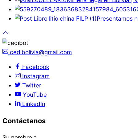
Minería ilegal en Bolivia |
Presentamos nu
cedibolivia@gmail.com
Facebook
Instagram
Twitter
YouTube
LinkedIn
Contáctanos
Su nombre
*