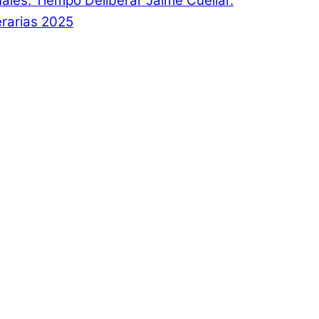
onales. Tiempo Deliberar Jaime Cuéllar.
rarias 2025