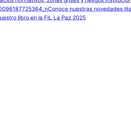
 Vacíos normativos, zonas grises y riesgos instituci
Conoce nuestras novedades lite
estro libro en la FIL La Paz 2025