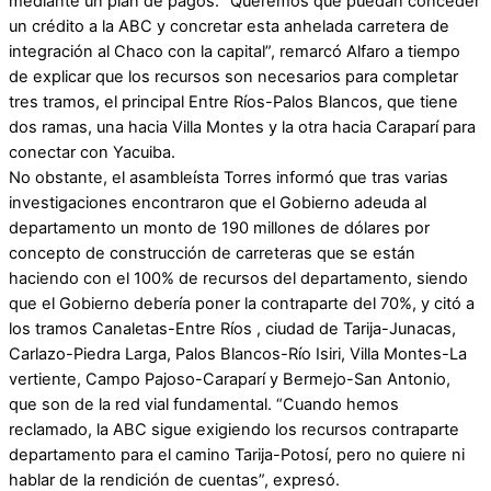
mediante un plan de pagos. “Queremos que puedan conceder
un crédito a la ABC y concretar esta anhelada carretera de
integración al Chaco con la capital”, remarcó Alfaro a tiempo
de explicar que los recursos son necesarios para completar
tres tramos, el principal Entre Ríos-Palos Blancos, que tiene
dos ramas, una hacia Villa Montes y la otra hacia Caraparí para
conectar con Yacuiba.
No obstante, el asambleísta Torres informó que tras varias
investigaciones encontraron que el Gobierno adeuda al
departamento un monto de 190 millones de dólares por
concepto de construcción de carreteras que se están
haciendo con el 100% de recursos del departamento, siendo
que el Gobierno debería poner la contraparte del 70%, y citó a
los tramos Canaletas-Entre Ríos , ciudad de Tarija-Junacas,
Carlazo-Piedra Larga, Palos Blancos-Río Isiri, Villa Montes-La
vertiente, Campo Pajoso-Caraparí y Bermejo-San Antonio,
que son de la red vial fundamental. “Cuando hemos
reclamado, la ABC sigue exigiendo los recursos contraparte
departamento para el camino Tarija-Potosí, pero no quiere ni
hablar de la rendición de cuentas”, expresó.