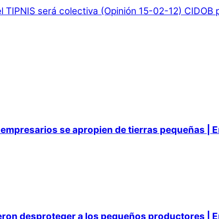
l TIPNIS será colectiva (Opinión 15-02-12)
CIDOB po
empresarios se apropien de tierras pequeñas | E
ieron desproteger a los pequeños productores | E