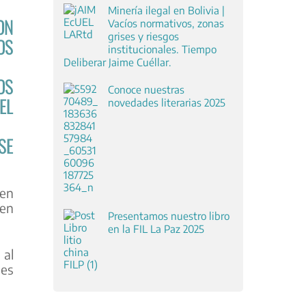
Minería ilegal en Bolivia |
ON
Vacíos normativos, zonas
grises y riesgos
OS
institucionales. Tiempo
Deliberar Jaime Cuéllar.
OS
Conoce nuestras
EL
novedades literarias 2025
SE
 en
 en
Presentamos nuestro libro
en la FIL La Paz 2025
 al
nes