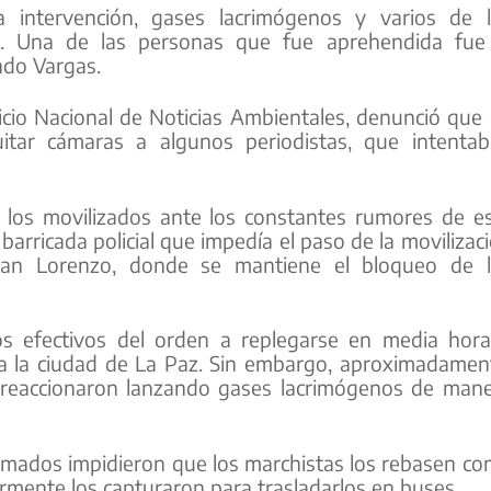
 intervención, gases lacrimógenos y varios de 
e. Una de las personas que fue aprehendida fue
ndo Vargas.
icio Nacional de Noticias Ambientales, denunció que
 quitar cámaras a algunos periodistas, que intenta
l, los movilizados ante los constantes rumores de e
barricada policial que impedía el paso de la movilizac
an Lorenzo, donde se mantiene el bloqueo de l
os efectivos del orden a replegarse en media hor
a la ciudad de La Paz. Sin embargo, aproximadamen
as reaccionaron lanzando gases lacrimógenos de man
ormados impidieron que los marchistas los rebasen c
ormente los capturaron para trasladarlos en buses.