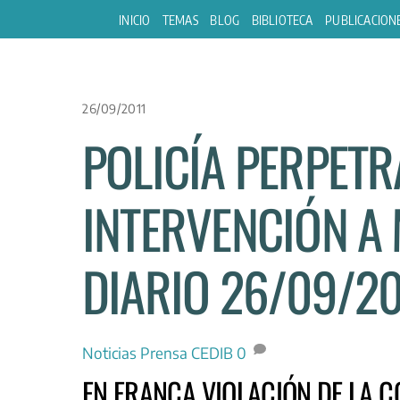
Skip
INICIO
TEMAS
BLOG
BIBLIOTECA
PUBLICACION
to
content
26/09/2011
POLICÍA PERPETR
INTERVENCIÓN A 
DIARIO 26/09/20
Noticias
Prensa CEDIB
0
EN FRANCA VIOLACIÓN DE LA 