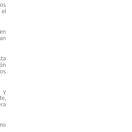
los
 el
 en
ban
sta
ión
os
a y
te,
era
omo