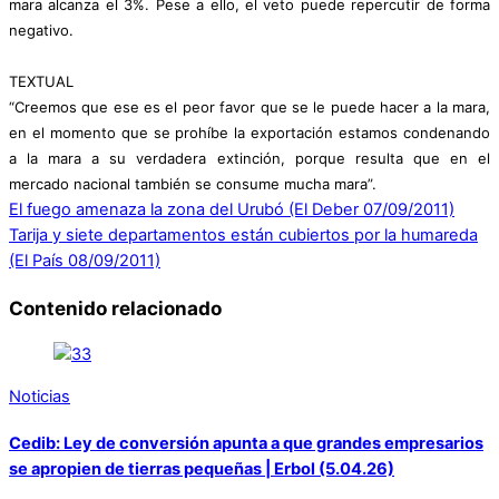
mara alcanza el 3%. Pese a ello, el veto puede repercutir de forma
negativo.
TEXTUAL
“Creemos que ese es el peor favor que se le puede hacer a la mara,
en el momento que se prohíbe la exportación estamos condenando
a la mara a su verdadera extinción, porque resulta que en el
mercado nacional también se consume mucha mara”.
El fuego amenaza la zona del Urubó (El Deber 07/09/2011)
Tarija y siete departamentos están cubiertos por la humareda
(El País 08/09/2011)
Contenido relacionado
Noticias
Cedib: Ley de conversión apunta a que grandes empresarios
se apropien de tierras pequeñas | Erbol (5.04.26)