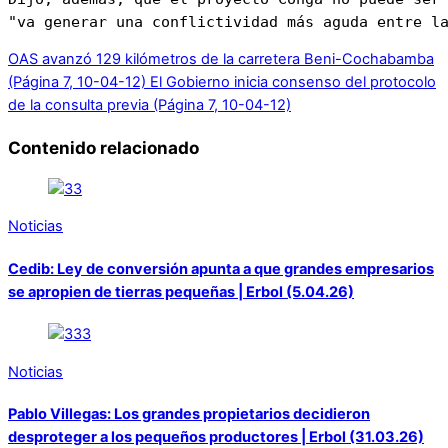
"va generar una conflictividad más aguda entre l
OAS avanzó 129 kilómetros de la carretera Beni-Cochabamba
(Página 7, 10-04-12)
El Gobierno inicia consenso del protocolo
de la consulta previa (Página 7, 10-04-12)
Contenido relacionado
Noticias
Cedib: Ley de conversión apunta a que grandes empresarios
se apropien de tierras pequeñas | Erbol (5.04.26)
Noticias
Pablo Villegas: Los grandes propietarios decidieron
desproteger a los pequeños productores | Erbol (31.03.26)