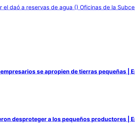
 el daó a reservas de agua ()
Oficinas de la Subce
empresarios se apropien de tierras pequeñas | E
ieron desproteger a los pequeños productores | E