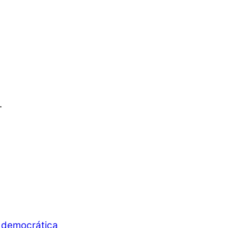
.
d democrática