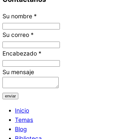
Su nombre
*
Su correo
*
Encabezado
*
Su mensaje
enviar
Inicio
Temas
Blog
Biblioteca