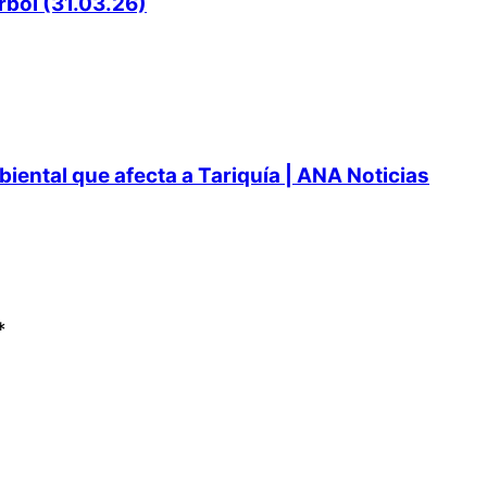
rbol (31.03.26)
ental que afecta a Tariquía | ANA Noticias
*