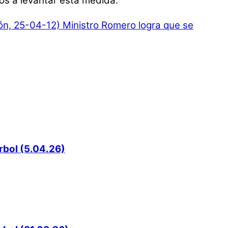
ios a levantar esta medida.
zón, 25-04-12)
Ministro Romero logra que se
rbol (5.04.26)