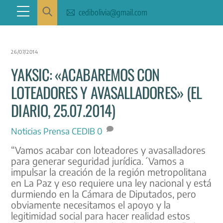
Skip
Menu
cedibolivia@gmail.com
to
content
26/07/2014
YAKSIC: «ACABAREMOS CON
LOTEADORES Y AVASALLADORES» (EL
DIARIO, 25.07.2014)
Noticias
Prensa CEDIB
0
“Vamos acabar con loteadores y avasalladores
para generar seguridad jurídica.´Vamos a
impulsar la creación de la región metropolitana
en La Paz y eso requiere una ley nacional y está
durmiendo en la Cámara de Diputados, pero
obviamente necesitamos el apoyo y la
legitimidad social para hacer realidad estos