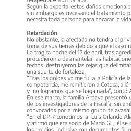
Según la experta, estos daños emocionales
sin embargo es necesario el tratamiento par
necesita toda persona para encarar la vid
Retardación
No obstante, la afectada no tendrá el privi
toma de sus tierras debido a que el caso no
La trágica noche del 15 de abril, tras agred
procedieron a desmantelar las habitacione
techos, destruyeron las rejas que delimit
una suerte de fortaleza.
“Tras los golpes yo me fui a la Policía de 
competencia, me remitieron a Cotoca, allá 
y no logramos que se haga nada”, contó A
En ese marco, la familia Ardaya presentó
de los investigadores de la Fiscalía, sin 
convocados por el mismo grupo de avasall
“En el DP-7 conocimos a Luis Orlando Ali
y afirmó que era socio de Mario Gil, él s
los predios, inclusive con documentos firm