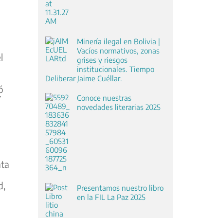
Minería ilegal en Bolivia |
Vacíos normativos, zonas
l
grises y riesgos
institucionales. Tiempo
Deliberar Jaime Cuéllar.
ó
Conoce nuestras
í
novedades literarias 2025
nta
d,
Presentamos nuestro libro
en la FIL La Paz 2025