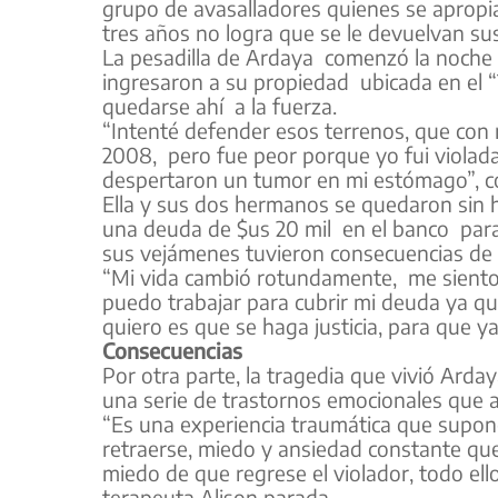
grupo de avasalladores quienes se apropi
tres años no logra que se le devuelvan sus
La pesadilla de Ardaya comenzó la noche d
ingresaron a su propiedad ubicada en el “T
quedarse ahí a la fuerza.
“Intenté defender esos terrenos, que co
2008, pero fue peor porque yo fui viola
despertaron un tumor en mi estómago”, co
Ella y sus dos hermanos se quedaron sin 
una deuda de $us 20 mil en el banco para 
sus vejámenes tuvieron consecuencias de 
“Mi vida cambió rotundamente, me siento 
puedo trabajar para cubrir mi deuda ya qu
quiero es que se haga justicia, para que 
Consecuencias
Por otra parte, la tragedia que vivió Ard
una serie de trastornos emocionales que af
“Es una experiencia traumática que supone
retraerse, miedo y ansiedad constante que
miedo de que regrese el violador, todo ell
terapeuta Alison parada.