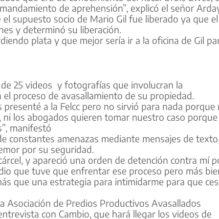
mandamiento de aprehensión”, explicó el señor Arda
el supuesto socio de Mario Gil fue liberado ya que el
nes y determinó su liberación.
endo plata y que mejor sería ir a la oficina de Gil pa
de 25 videos y fotografías que involucran la
en el proceso de avasallamiento de su propiedad.
s presenté a la Felcc pero no sirvió para nada porque
a, ni los abogados quieren tomar nuestro caso porque
”, manifestó
a de constantes amenazas mediante mensajes de texto
emor por su seguridad.
rcel, y apareció una orden de detención contra mí p
dio que tuve que enfrentar ese proceso pero más bie
más que una estrategia para intimidarme para que ce
la Asociación de Predios Productivos Avasallados
entrevista con Cambio, que hará llegar los videos de