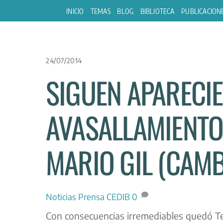
Skip
INICIO
TEMAS
BLOG
BIBLIOTECA
PUBLICACION
to
content
24/07/2014
SIGUEN APARECI
AVASALLAMIENTO
MARIO GIL (CAMBI
Noticias
Prensa CEDIB
0
Con consecuencias irremediables quedó T