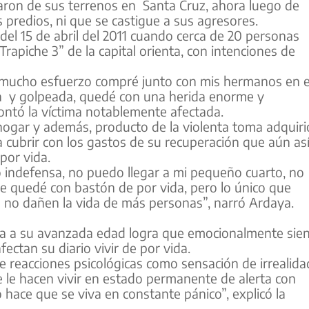
aron de sus terrenos en Santa Cruz, ahora luego de
 predios, ni que se castigue a sus agresores.
el 15 de abril del 2011 cuando cerca de 20 personas
rapiche 3” de la capital orienta, con intenciones de
n mucho esfuerzo compré junto con mis hermanos en e
da y golpeada, quedé con una herida enorme y
ntó la víctima notablemente afectada.
hogar y además, producto de la violenta toma adquiri
cubrir con los gastos de su recuperación que aún as
por vida.
indefensa, no puedo llegar a mi pequeño cuarto, no
e quedé con bastón de por vida, pero lo único que
ya no dañen la vida de más personas”, narró Ardaya.
aya a su avanzada edad logra que emocionalmente sie
ectan su diario vivir de por vida.
 reacciones psicológicas como sensación de irrealida
 le hacen vivir en estado permanente de alerta con
o hace que se viva en constante pánico”, explicó la