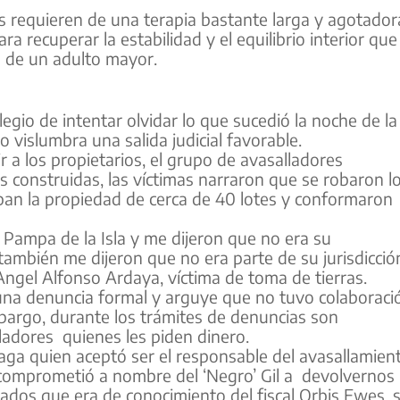
 requieren de una terapia bastante larga y agotador
a recuperar la estabilidad y el equilibrio interior que
a de un adulto mayor.
legio de intentar olvidar lo que sucedió la noche de la
 vislumbra una salida judicial favorable.
ir a los propietarios, el grupo de avasalladores
s construidas, las víctimas narraron que se robaron l
aban la propiedad de cerca de 40 lotes y conformaron
la Pampa de la Isla y me dijeron que no era su
también me dijeron que no era parte de su jurisdicció
ngel Alfonso Ardaya, víctima de toma de tierras.
 una denuncia formal y arguye que no tuvo colaboraci
embargo, durante los trámites de denuncias son
adores quienes les piden dinero.
aga quien aceptó ser el responsable del avasallamien
e comprometió a nombre del ‘Negro’ Gil a devolvernos
ados que era de conocimiento del fiscal Orbis Ewes, s