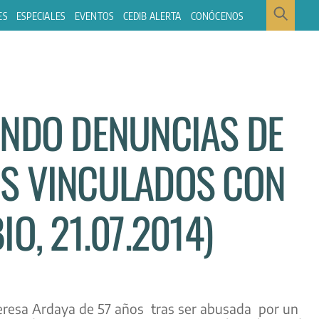
ES
ESPECIALES
EVENTOS
CEDIB ALERTA
CONÓCENOS
ENDO DENUNCIAS DE
S VINCULADOS CON
O, 21.07.2014)
eresa Ardaya de 57 años tras ser abusada por un