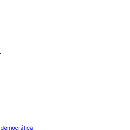
.
d democrática