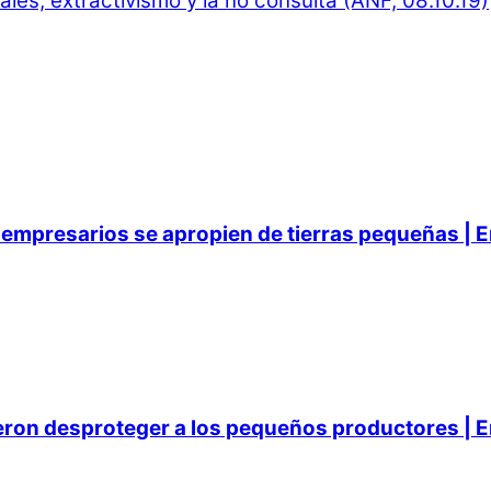
les, extractivismo y la no consulta (ANF, 08.10.19)
empresarios se apropien de tierras pequeñas | E
ieron desproteger a los pequeños productores | E