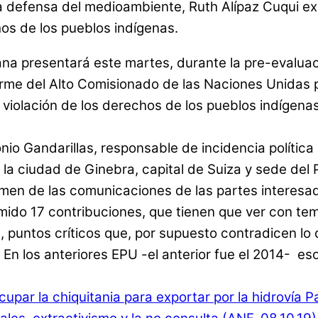
r la defensa del medioambiente, Ruth Alípaz Cuqui 
hos de los pueblos indígenas.
viana presentará este martes, durante la pre-evalua
nforme del Alto Comisionado de las Naciones Unida
violación de los derechos de los pueblos indígena
io Gandarillas, responsable de incidencia polític
la ciudad de Ginebra, capital de Suiza y sede del 
umen de las comunicaciones de las partes interesada
umido 17 contribuciones, que tienen que ver con t
puntos críticos que, por supuesto contradicen lo 
. En los anteriores EPU -el anterior fue el 2014- e
upar la chiquitania para exportar por la hidrovía 