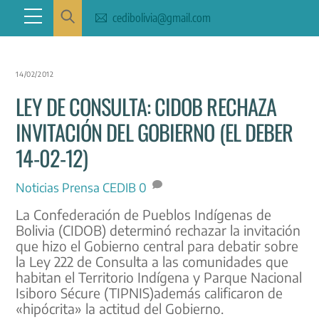
Skip
Menu
cedibolivia@gmail.com
to
content
14/02/2012
LEY DE CONSULTA: CIDOB RECHAZA
INVITACIÓN DEL GOBIERNO (EL DEBER
14-02-12)
Noticias
Prensa CEDIB
0
La Confederación de Pueblos Indígenas de
Bolivia (CIDOB) determinó rechazar la invitación
que hizo el Gobierno central para debatir sobre
la Ley 222 de Consulta a las comunidades que
habitan el Territorio Indígena y Parque Nacional
Isiboro Sécure (TIPNIS)además calificaron de
«hipócrita» la actitud del Gobierno.