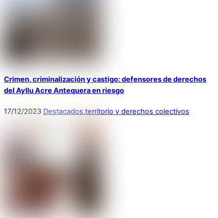
Crimen, criminalización y castigo: defensores de derechos
del Ayllu Acre Antequera en riesgo
17
/
12
/
2023
Destacados
,
territorio y derechos colectivos